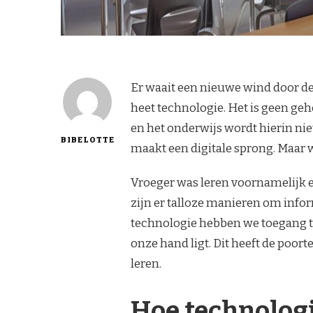
Er waait een nieuwe wind door de
heet technologie. Het is geen ge
en het onderwijs wordt hierin ni
BIBELOTTE
maakt een digitale sprong. Maar w
Vroeger was leren voornamelijk e
zijn er talloze manieren om info
technologie hebben we toegang tot
onze hand ligt. Dit heeft de poo
leren.
Hoe technologi