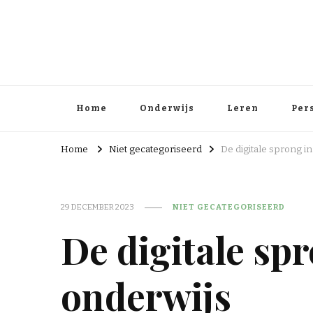
Home
Onderwijs
Leren
Per
Home
Niet gecategoriseerd
De digitale sprong i
29 DECEMBER 2023
NIET GECATEGORISEERD
De digitale spr
onderwijs