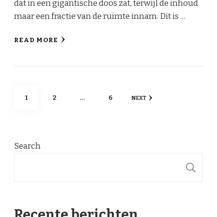
dat in een gigantische doos zat, terwijl de inhoud
maar een fractie van de ruimte innam. Dit is …
READ MORE
Posts
PAGE
PAGE
PAGE
1
2
…
6
NEXT
pagination
Search
S
Recente berichten