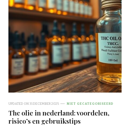
UPDATED ON
31 DECEMBER 2025
NIET GECATEGORISEERD
Thc olie in nederland: voordelen,
risico’s en gebruikstips