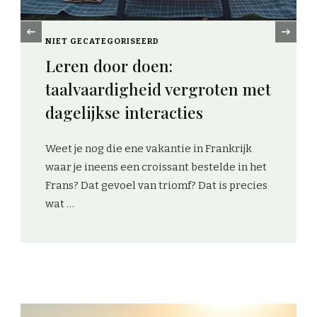
‹
NIET GECATEGORISEERD
Thc olie in nederland:
voordelen, risico’s en
gebruikstips
THC olie, ook wel bekend als cannabisolie, is
een olie die wordt gewonnen uit de
cannabisplant en bevat
tetrahydrocannabinol (THC). Dit stofje staat
bekend om …