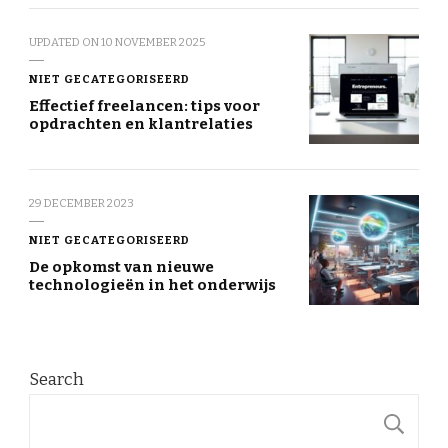
UPDATED ON
10 NOVEMBER 2025
NIET GECATEGORISEERD
Effectief freelancen: tips voor
opdrachten en klantrelaties
29 DECEMBER 2023
NIET GECATEGORISEERD
De opkomst van nieuwe
technologieën in het onderwijs
Search
S