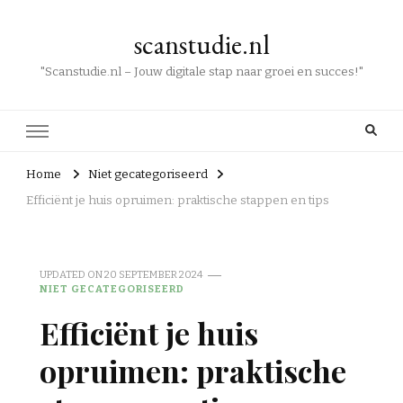
scanstudie.nl
"Scanstudie.nl – Jouw digitale stap naar groei en succes!"
Home
Niet gecategoriseerd
Efficiënt je huis opruimen: praktische stappen en tips
UPDATED ON
20 SEPTEMBER 2024
NIET GECATEGORISEERD
Efficiënt je huis
opruimen: praktische