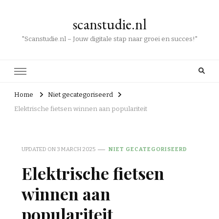
scanstudie.nl
"Scanstudie.nl – Jouw digitale stap naar groei en succes!"
Home
Niet gecategoriseerd
Elektrische fietsen winnen aan populariteit
UPDATED ON
3 MARCH 2025
NIET GECATEGORISEERD
Elektrische fietsen
winnen aan
populariteit