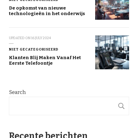
De opkomst van nieuwe
technologieën in het onderwijs
UPDATED ON
16 JULY 2024
NIET GECATEGORISEERD
Klanten Blij Maken Vanaf Het
Eerste Telefoontje
Search
S
Recente berichten