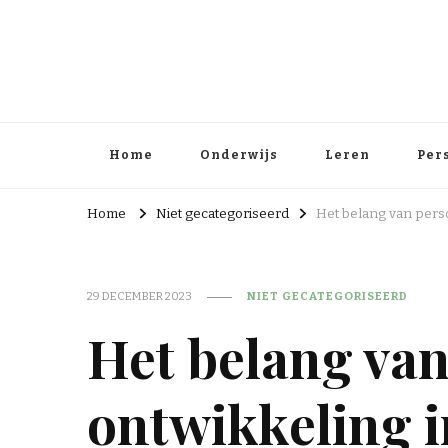
Home
Onderwijs
Leren
Per
Home
Niet gecategoriseerd
Het belang van perso
29 DECEMBER 2023
NIET GECATEGORISEERD
Het belang van
ontwikkeling i