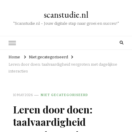
scanstudie.nl
"Scanstudie.nl – Jouw digitale stap naar groei en succes!"
Home
Niet gecategoriseerd
Leren door doen: taalvaardigheid vergroten met dagelijkse
interacties
10 MAY 2026
NIET GECATEGORISEERD
Leren door doen:
taalvaardigheid