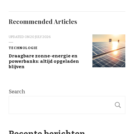
Recommended Articles
UPDATED ON
20 JULY 2026
TECHNOLOGIE
Draagbare zonne-energie en
powerbanks: altijd opgeladen
blijven
Search
S