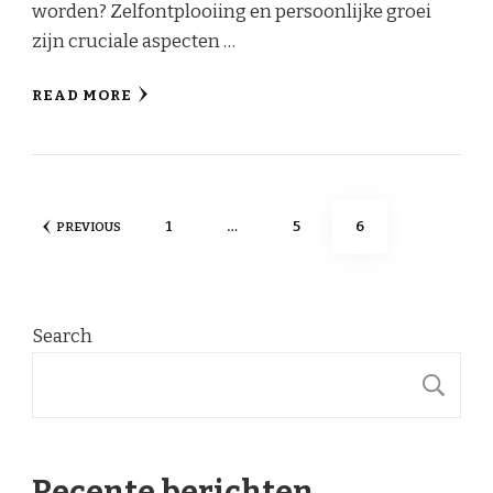
worden? Zelfontplooiing en persoonlijke groei
zijn cruciale aspecten …
READ MORE
Posts
PAGE
PAGE
PAGE
1
…
5
6
PREVIOUS
pagination
Search
S
Recente berichten