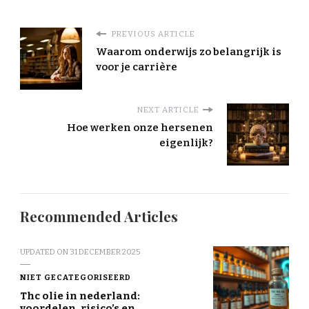
PREVIOUS ARTICLE
Waarom onderwijs zo belangrijk is
voor je carrière
NEXT ARTICLE
Hoe werken onze hersenen
eigenlijk?
Recommended Articles
UPDATED ON
31 DECEMBER 2025
NIET GECATEGORISEERD
Thc olie in nederland:
voordelen, risico’s en