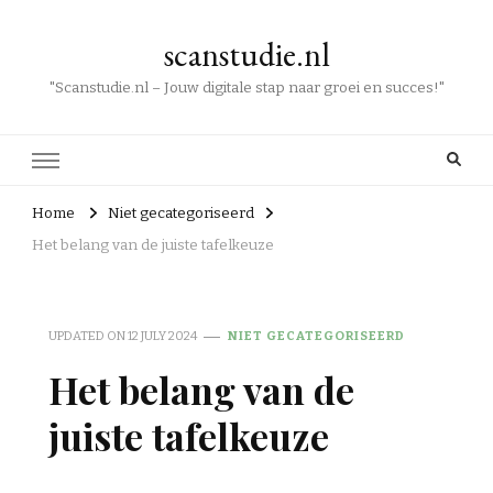
scanstudie.nl
"Scanstudie.nl – Jouw digitale stap naar groei en succes!"
Home
Niet gecategoriseerd
Het belang van de juiste tafelkeuze
UPDATED ON
12 JULY 2024
NIET GECATEGORISEERD
Het belang van de
juiste tafelkeuze