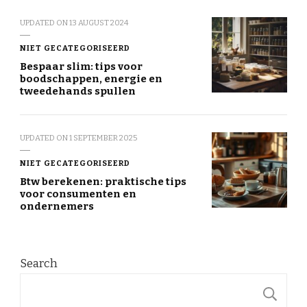
UPDATED ON
13 AUGUST 2024
NIET GECATEGORISEERD
Bespaar slim: tips voor
boodschappen, energie en
tweedehands spullen
UPDATED ON
1 SEPTEMBER 2025
NIET GECATEGORISEERD
Btw berekenen: praktische tips
voor consumenten en
ondernemers
Search
S